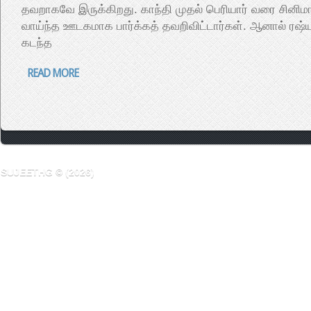
தவறாகவே இருக்கிறது. காந்தி முதல் பெரியார் வரை சினிம
வாய்ந்த ஊடகமாக பார்க்கத் தவறிவிட்டார்கள். ஆனால் ரஷ்
கடந்த
READ MORE
SUJEETHG © (2026)